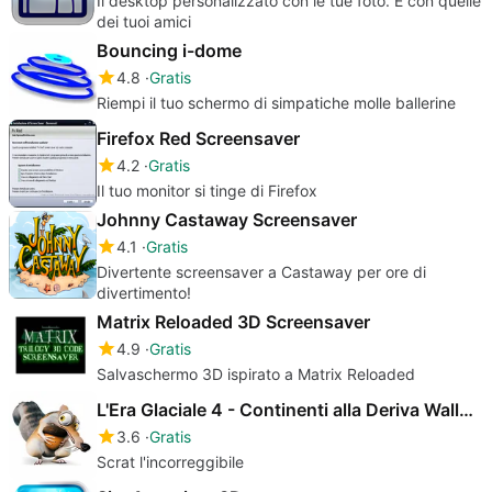
Il desktop personalizzato con le tue foto. E con quelle
dei tuoi amici
Bouncing i-dome
4.8
Gratis
Riempi il tuo schermo di simpatiche molle ballerine
Firefox Red Screensaver
4.2
Gratis
Il tuo monitor si tinge di Firefox
Johnny Castaway Screensaver
4.1
Gratis
Divertente screensaver a Castaway per ore di
divertimento!
Matrix Reloaded 3D Screensaver
4.9
Gratis
Salvaschermo 3D ispirato a Matrix Reloaded
L'Era Glaciale 4 - Continenti alla Deriva Wallpaper
3.6
Gratis
Scrat l'incorreggibile