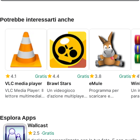
Potrebbe interessarti anche
4.1
Gratis
4.4
Gratis
3.8
Gratis
4
VLC media player
Brawl Stars
eMule
Win
VLC Media Player: Il
Un videogioco
Programma per
Un i
lettore multimediale
d'azione multiplayer
scaricare e
para
multiformato
nel quale sfidare i
condividere file di
desc
definitivo.
tuoi amici
ogni genere
los 
arch
Esplora Apps
Wallcast
2.5
Gratis